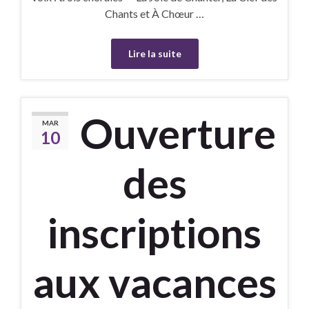
Chants et À Chœur …
Lire la suite
Ouverture
MAR
10
des
inscriptions
aux vacances