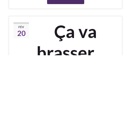
Ça va
FÉV
20
brasser
De
AdminMJC
dans la catégorie
Uncategorized
Chers adhérents, La MJC de Saint-Pierre-la-Palud
vous propose un nouvel atelier convivial et original :
« Ça Va Brasser », le samedi 7 mars de 14h à 18h,