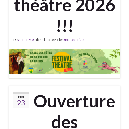
théâtre 2026
!!!
De
AdminMJC
dans la catégorie
Uncategorized
Ouverture
MAI
23
des