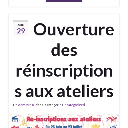
Ouverture
JUIN
29
des
réinscription
s aux ateliers
De
AdminMJC
dans la catégorie
Uncategorized