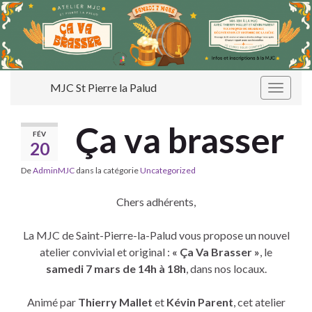
MJC St Pierre la Palud
Toggle
navigat
Ça va brasser
FÉV
20
De
AdminMJC
dans la catégorie
Uncategorized
Chers adhérents,
La MJC de Saint-Pierre-la-Palud vous propose un nouvel
atelier convivial et original :
« Ça Va Brasser »
, le
samedi 7 mars de 14h à 18h
, dans nos locaux.
Animé par
Thierry Mallet
et
Kévin Parent
, cet atelier